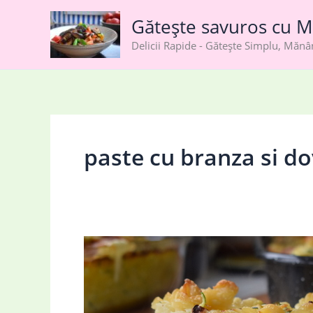
Skip
Gătește savuros cu M
to
content
Delicii Rapide - Gătește Simplu, Măn
paste cu branza si do