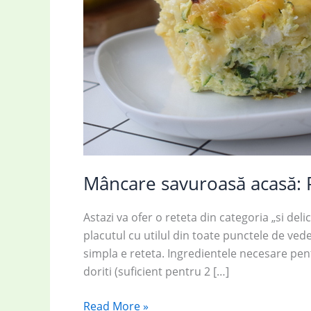
Mâncare savuroasă acasă: P
Astazi va ofer o reteta din categoria „si deli
placutul cu utilul din toate punctele de vede
simpla e reteta. Ingredientele necesare pe
doriti (suficient pentru 2 […]
Mâncare
Read More »