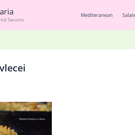
aria
Mediteranean
Salat
âncă Savuros
vlecei