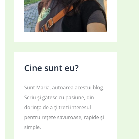
Cine sunt eu?
Sunt Maria, autoarea acestui blog.
Scriu și gătesc cu pasiune, din
dorința de a-ți trezi interesul
pentru rețete savuroase, rapide și
simple.