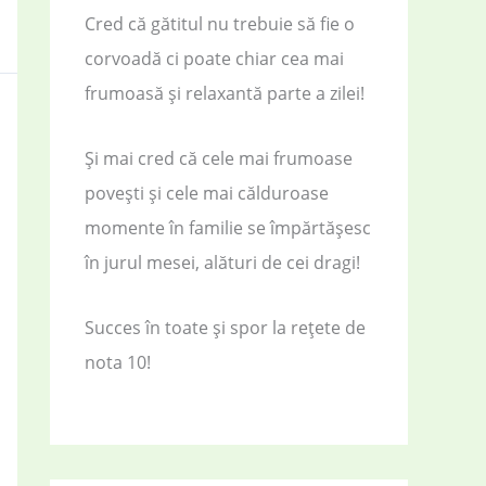
Cred că gătitul nu trebuie să fie o
corvoadă ci poate chiar cea mai
frumoasă și relaxantă parte a zilei!
Și mai cred că cele mai frumoase
povești și cele mai călduroase
momente în familie se împărtășesc
în jurul mesei, alături de cei dragi!
Succes în toate și spor la rețete de
nota 10!