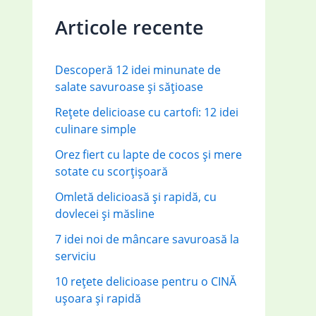
c
Articole recente
h
f
Descoperă 12 idei minunate de
o
salate savuroase și sățioase
r
Rețete delicioase cu cartofi: 12 idei
:
culinare simple
Orez fiert cu lapte de cocos și mere
sotate cu scorțișoară
Omletă delicioasă și rapidă, cu
dovlecei și măsline
7 idei noi de mâncare savuroasă la
serviciu
10 rețete delicioase pentru o CINĂ
ușoara și rapidă