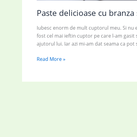
Paste delicioase cu branza 
Iubesc enorm de mult cuptorul meu. Si nu e
fost cel mai ieftin cuptor pe care l-am gasi
ajutorul lui. Iar azi mi-am dat seama ca pot
Paste
Read More »
delicioase
cu
branza
si
dovlecel
la
cuptor