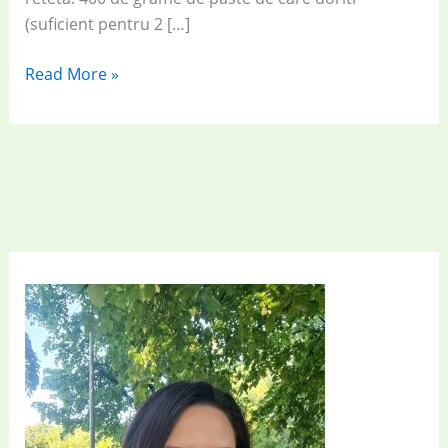
(suficient pentru 2 […]
Mâncare
Read More »
savuroasă
acasă:
Paste
cu
brânză,
ou
și
dovlecei