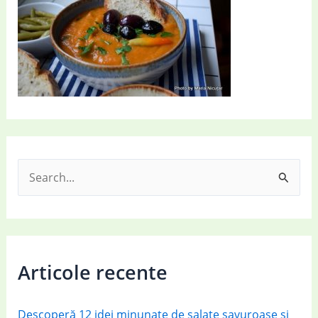
S
e
a
r
c
Articole recente
h
f
Descoperă 12 idei minunate de salate savuroase și