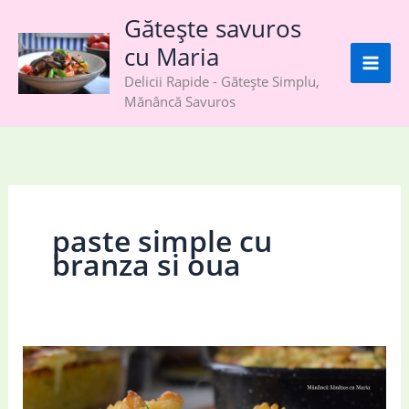
Skip
Gătește savuros
to
cu Maria
content
Delicii Rapide - Gătește Simplu,
Mănâncă Savuros
paste simple cu
branza si oua