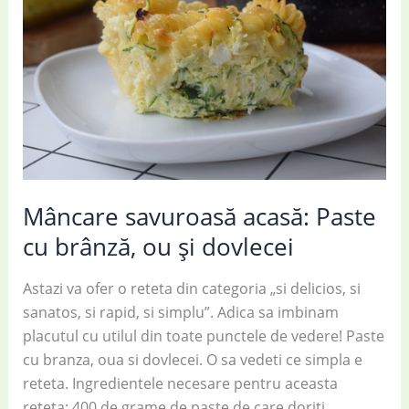
Mâncare savuroasă acasă: Paste
cu brânză, ou și dovlecei
Astazi va ofer o reteta din categoria „si delicios, si
sanatos, si rapid, si simplu”. Adica sa imbinam
placutul cu utilul din toate punctele de vedere! Paste
cu branza, oua si dovlecei. O sa vedeti ce simpla e
reteta. Ingredientele necesare pentru aceasta
reteta: 400 de grame de paste de care doriti