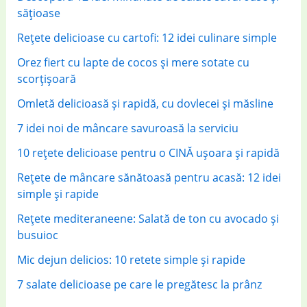
o
sățioase
r
Rețete delicioase cu cartofi: 12 idei culinare simple
:
Orez fiert cu lapte de cocos și mere sotate cu
scorțișoară
Omletă delicioasă și rapidă, cu dovlecei și măsline
7 idei noi de mâncare savuroasă la serviciu
10 rețete delicioase pentru o CINĂ ușoara și rapidă
Rețete de mâncare sănătoasă pentru acasă: 12 idei
simple și rapide
Rețete mediteraneene: Salată de ton cu avocado și
busuioc
Mic dejun delicios: 10 retete simple și rapide
7 salate delicioase pe care le pregătesc la prânz