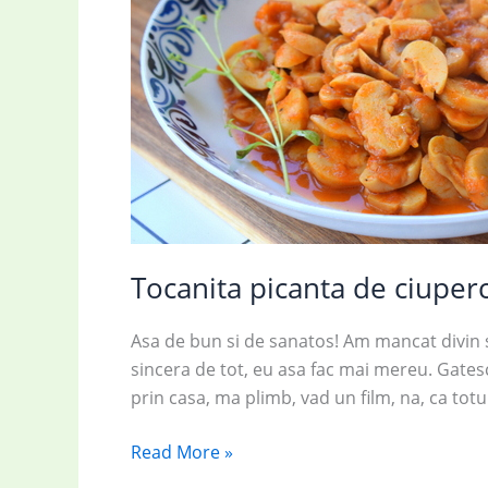
Tocanita picanta de ciuperci
Asa de bun si de sanatos! Am mancat divin s
sincera de tot, eu asa fac mai mereu. Gatesc 
prin casa, ma plimb, vad un film, na, ca totul
Tocanita
Read More »
picanta