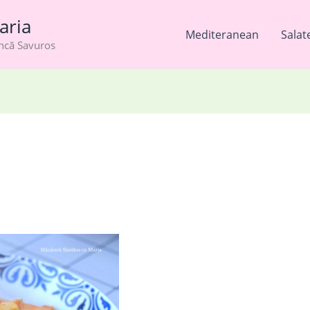
aria
Mediteranean
Salat
âncă Savuros