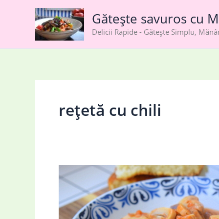
Skip
Gătește savuros cu M
to
content
Delicii Rapide - Gătește Simplu, Măn
rețetă cu chili