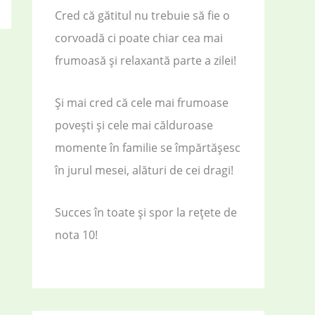
Cred că gătitul nu trebuie să fie o
corvoadă ci poate chiar cea mai
frumoasă și relaxantă parte a zilei!
Și mai cred că cele mai frumoase
povești și cele mai călduroase
momente în familie se împărtășesc
în jurul mesei, alături de cei dragi!
Succes în toate și spor la rețete de
nota 10!