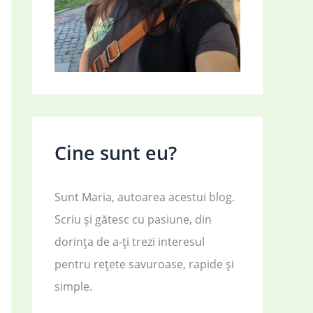
Cine sunt eu?
Sunt Maria, autoarea acestui blog.
Scriu și gătesc cu pasiune, din
dorința de a-ți trezi interesul
pentru rețete savuroase, rapide și
simple.