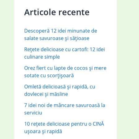
c
Articole recente
h
f
Descoperă 12 idei minunate de
o
salate savuroase și sățioase
r
Rețete delicioase cu cartofi: 12 idei
:
culinare simple
Orez fiert cu lapte de cocos și mere
sotate cu scorțișoară
Omletă delicioasă și rapidă, cu
dovlecei și măsline
7 idei noi de mâncare savuroasă la
serviciu
10 rețete delicioase pentru o CINĂ
ușoara și rapidă