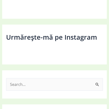
Urmărește-mă pe Instagram
S
e
a
r