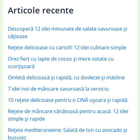
c
Articole recente
h
f
Descoperă 12 idei minunate de salate savuroase și
o
sățioase
r
Rețete delicioase cu cartofi: 12 idei culinare simple
:
Orez fiert cu lapte de cocos și mere sotate cu
scorțișoară
Omletă delicioasă și rapidă, cu dovlecei și măsline
7 idei noi de mâncare savuroasă la serviciu
10 rețete delicioase pentru o CINĂ ușoara și rapidă
Rețete de mâncare sănătoasă pentru acasă: 12 idei
simple și rapide
Rețete mediteraneene: Salată de ton cu avocado și
busuioc