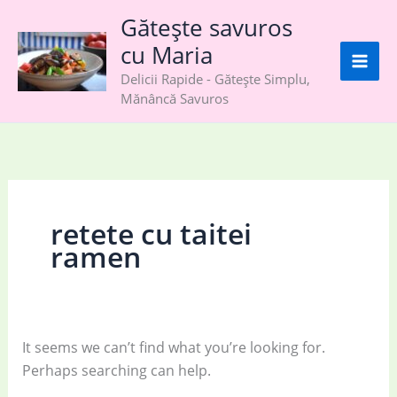
Skip
Gătește savuros
to
cu Maria
content
Delicii Rapide - Gătește Simplu,
Mănâncă Savuros
retete cu taitei
ramen
It seems we can’t find what you’re looking for.
Perhaps searching can help.