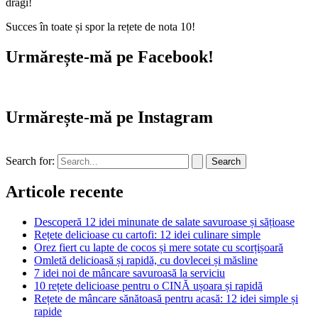
dragi!
Succes în toate și spor la rețete de nota 10!
Urmărește-mă pe Facebook!
Urmărește-mă pe Instagram
Search for:
Articole recente
Descoperă 12 idei minunate de salate savuroase și sățioase
Rețete delicioase cu cartofi: 12 idei culinare simple
Orez fiert cu lapte de cocos și mere sotate cu scorțișoară
Omletă delicioasă și rapidă, cu dovlecei și măsline
7 idei noi de mâncare savuroasă la serviciu
10 rețete delicioase pentru o CINĂ ușoara și rapidă
Rețete de mâncare sănătoasă pentru acasă: 12 idei simple și
rapide