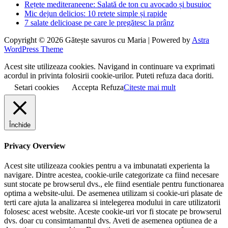
Rețete mediteraneene: Salată de ton cu avocado și busuioc
Mic dejun delicios: 10 retete simple și rapide
7 salate delicioase pe care le pregătesc la prânz
Copyright © 2026 Gătește savuros cu Maria | Powered by
Astra
WordPress Theme
Acest site utilizeaza cookies. Navigand in continuare va exprimati
acordul in privinta folosirii cookie-urilor. Puteti refuza daca doriti.
Setari cookies
Accepta
Refuza
Citeste mai mult
Închide
Privacy Overview
Acest site utilizeaza cookies pentru a va imbunatati experienta la
navigare. Dintre acestea, cookie-urile categorizate ca fiind necesare
sunt stocate pe browserul dvs., ele fiind esentiale pentru functionarea
optima a website-ului. De asemenea utilizam si cookie-uri plasate de
terti care ajuta la analizarea si intelegerea modului in care utilizatorii
folosesc acest website. Aceste cookie-uri vor fi stocate pe browserul
dvs. doar cu consimtamantul dvs. Aveti de asemenea optiunea de a