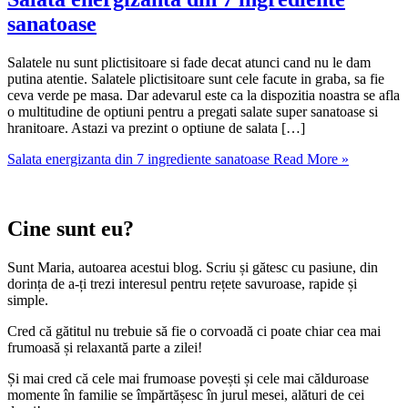
sanatoase
Salatele nu sunt plictisitoare si fade decat atunci cand nu le dam
putina atentie. Salatele plictisitoare sunt cele facute in graba, sa fie
ceva verde pe masa. Dar adevarul este ca la dispozitia noastra se afla
o multitudine de optiuni pentru a pregati salate super sanatoase si
hranitoare. Astazi va prezint o optiune de salata […]
Salata energizanta din 7 ingrediente sanatoase
Read More »
Cine sunt eu?
Sunt Maria, autoarea acestui blog. Scriu și gătesc cu pasiune, din
dorința de a-ți trezi interesul pentru rețete savuroase, rapide și
simple.
Cred că gătitul nu trebuie să fie o corvoadă ci poate chiar cea mai
frumoasă și relaxantă parte a zilei!
Și mai cred că cele mai frumoase povești și cele mai călduroase
momente în familie se împărtășesc în jurul mesei, alături de cei