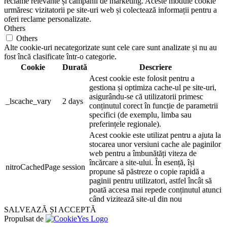
reclame relevante și campanii de marketing. Aceste module cookie
urmăresc vizitatorii pe site-uri web și colectează informații pentru a
oferi reclame personalizate.
Others
Others
Alte cookie-uri necategorizate sunt cele care sunt analizate și nu au
fost încă clasificate într-o categorie.
Cookie
Durată
Descriere
Acest cookie este folosit pentru a
gestiona și optimiza cache-ul pe site-uri,
asigurându-se că utilizatorii primesc
_lscache_vary
2 days
conținutul corect în funcție de parametrii
specifici (de exemplu, limba sau
preferințele regionale).
Acest cookie este utilizat pentru a ajuta la
stocarea unor versiuni cache ale paginilor
web pentru a îmbunătăți viteza de
încărcare a site-ului. În esență, își
nitroCachedPage
session
propune să păstreze o copie rapidă a
paginii pentru utilizatori, astfel încât să
poată accesa mai repede conținutul atunci
când vizitează site-ul din nou
SALVEAZĂ ȘI ACCEPTĂ
Propulsat de