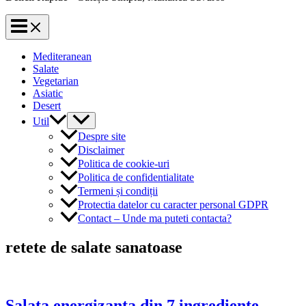
Mediteranean
Salate
Vegetarian
Asiatic
Desert
Util
Despre site
Disclaimer
Politica de cookie-uri
Politica de confidentialitate
Termeni și condiții
Protectia datelor cu caracter personal GDPR
Contact – Unde ma puteti contacta?
retete de salate sanatoase
Salata energizanta din 7 ingrediente