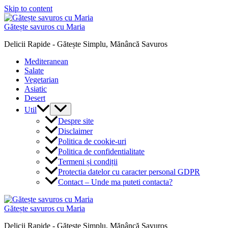
Skip to content
Gătește savuros cu Maria
Delicii Rapide - Gătește Simplu, Mănâncă Savuros
Mediteranean
Salate
Vegetarian
Asiatic
Desert
Util
Despre site
Disclaimer
Politica de cookie-uri
Politica de confidentialitate
Termeni și condiții
Protectia datelor cu caracter personal GDPR
Contact – Unde ma puteti contacta?
Gătește savuros cu Maria
Delicii Rapide - Gătește Simplu, Mănâncă Savuros