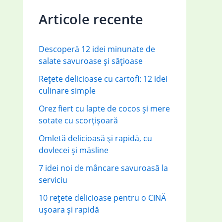
c
Articole recente
h
f
Descoperă 12 idei minunate de
o
salate savuroase și sățioase
r
Rețete delicioase cu cartofi: 12 idei
:
culinare simple
Orez fiert cu lapte de cocos și mere
sotate cu scorțișoară
Omletă delicioasă și rapidă, cu
dovlecei și măsline
7 idei noi de mâncare savuroasă la
serviciu
10 rețete delicioase pentru o CINĂ
ușoara și rapidă