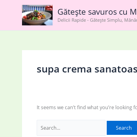
Skip
Gătește savuros cu M
to
content
Delicii Rapide - Gătește Simplu, Măn
supa crema sanatoa
It seems we can’t find what you’re looking f
Search
for: