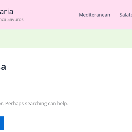
aria
Mediteranean
Salat
âncă Savuros
sa
or. Perhaps searching can help.