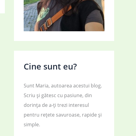
Cine sunt eu?
Sunt Maria, autoarea acestui blog.
Scriu și gătesc cu pasiune, din
dorința de a-ți trezi interesul
pentru rețete savuroase, rapide și
simple.