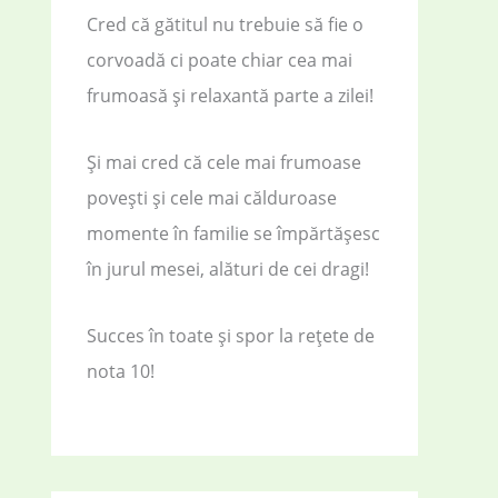
Cred că gătitul nu trebuie să fie o
corvoadă ci poate chiar cea mai
frumoasă și relaxantă parte a zilei!
Și mai cred că cele mai frumoase
povești și cele mai călduroase
momente în familie se împărtășesc
în jurul mesei, alături de cei dragi!
Succes în toate și spor la rețete de
nota 10!