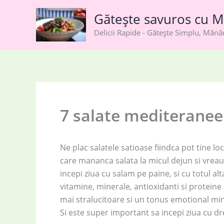
Skip
Gătește savuros cu M
to
content
Delicii Rapide - Gătește Simplu, Măn
7 salate mediteranee
Ne plac salatele satioase fiindca pot tine lo
care mananca salata la micul dejun si vreau 
incepi ziua cu salam pe paine, si cu totul al
vitamine, minerale, antioxidanti si proteine d
mai stralucitoare si un tonus emotional min
Si este super important sa incepi ziua cu dr