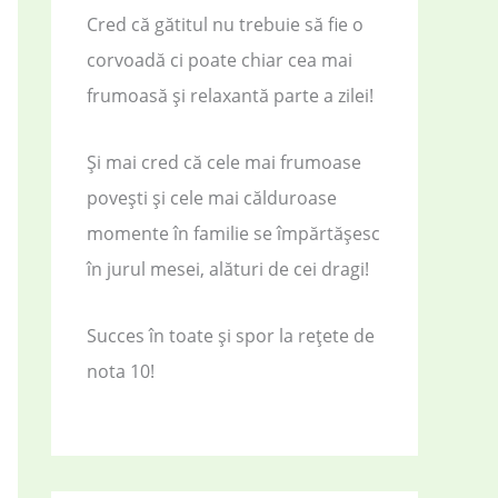
Cred că gătitul nu trebuie să fie o
corvoadă ci poate chiar cea mai
frumoasă și relaxantă parte a zilei!
Și mai cred că cele mai frumoase
povești și cele mai călduroase
momente în familie se împărtășesc
în jurul mesei, alături de cei dragi!
Succes în toate și spor la rețete de
nota 10!