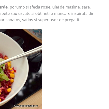
erde,
porumb si sfecla rosie, ulei de masline, sare,
spete sau uscate si obtineti o mancare inspirata din
r sanatos, satios si super usor de pregatit.