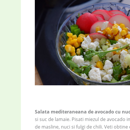
Salata mediteraneana de avocado cu nuci
si suc de lamaie. Pisati miezul de avocado i
de masline, nuci si fulgi de chili. Veti obtine