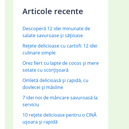
c
Articole recente
h
f
Descoperă 12 idei minunate de
o
salate savuroase și sățioase
r
Rețete delicioase cu cartofi: 12 idei
:
culinare simple
Orez fiert cu lapte de cocos și mere
sotate cu scorțișoară
Omletă delicioasă și rapidă, cu
dovlecei și măsline
7 idei noi de mâncare savuroasă la
serviciu
10 rețete delicioase pentru o CINĂ
ușoara și rapidă