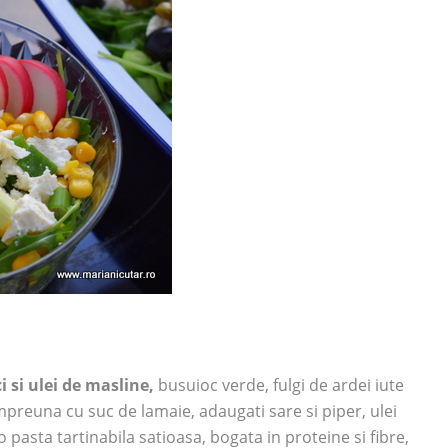
 si ulei de masline,
busuioc verde, fulgi de ardei iute
mpreuna cu suc de lamaie, adaugati sare si piper, ulei
 o pasta tartinabila satioasa, bogata in proteine si fibre,