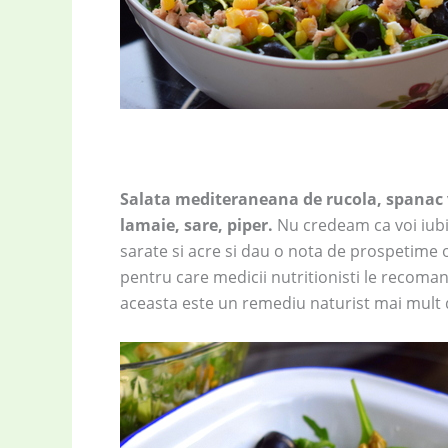
Salata mediteraneana de rucola, spanac ve
lamaie, sare, piper.
Nu credeam ca voi iubi
sarate si acre si dau o nota de prospetime o
pentru care medicii nutritionisti le recoma
aceasta este un remediu naturist mai mult 