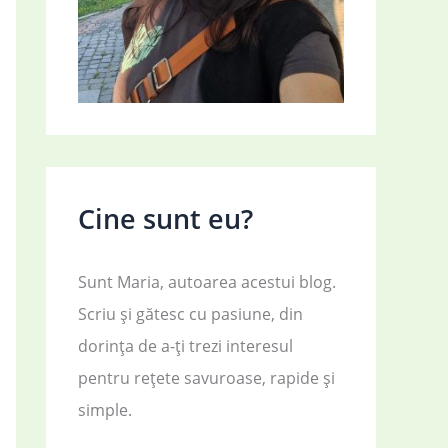
Cine sunt eu?
Sunt Maria, autoarea acestui blog.
Scriu și gătesc cu pasiune, din
dorința de a-ți trezi interesul
pentru rețete savuroase, rapide și
simple.