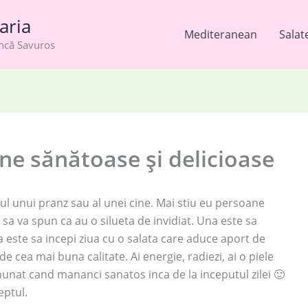
aria
Mediteranean
Salat
âncă Savuros
ne sănătoase și delicioase
cul unui pranz sau al unei cine. Mai stiu eu persoane
sa va spun ca au o silueta de invidiat. Una este sa
ta este sa incepi ziua cu o salata care aduce aport de
e cea mai buna calitate. Ai energie, radiezi, ai o piele
unat cand mananci sanatos inca de la inceputul zilei 🙂
eptul.