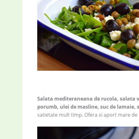
Salata mediteraneana de rucola, salata ve
porumb, ulei de masline, suc de lamaie, s
satietate mult timp. Ofera si aport mare de n