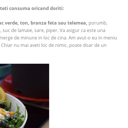
teti consuma oricand doriti:
c verde, ton, branza feta sau telemea,
porumb,
 suc de lamaie, sare, piper. Va asigur ca este una
 merge de minune in loc de cina. Am avut-o eu in meniu
. Chiar nu mai aveti loc de nimic, poate doar de un