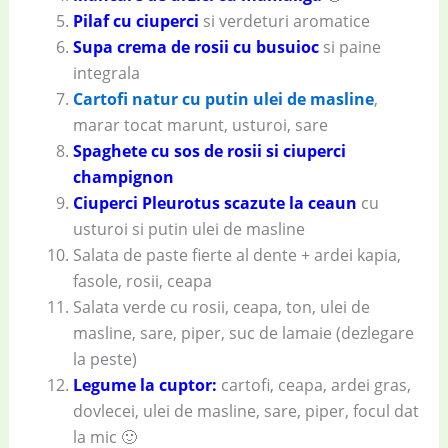
Pilaf cu ciuperci
si verdeturi aromatice
Supa crema de rosii cu busuioc
si paine
integrala
Cartofi natur cu putin ulei de masline
,
marar tocat marunt, usturoi, sare
Spaghete cu sos de rosii si ciuperci
champignon
Ciuperci Pleurotus scazute la ceaun
cu
usturoi si putin ulei de masline
Salata de paste fierte al dente + ardei kapia,
fasole, rosii, ceapa
Salata verde cu rosii, ceapa, ton, ulei de
masline, sare, piper, suc de lamaie (dezlegare
la peste)
Legume la cuptor:
cartofi, ceapa, ardei gras,
dovlecei, ulei de masline, sare, piper, focul dat
la mic 🙂