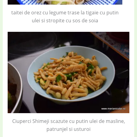
taitei de orez cu legume trase la tigaie cu putin
ulei si stropite cu sos de soia
Ciuperci Shimeji scazute cu putin ulei de masline,
patrunjel si usturoi