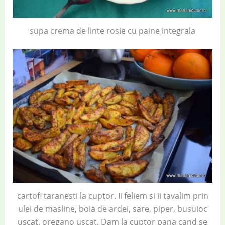
supa crema de linte rosie cu paine integrala
cartofi taranesti la cuptor. Ii feliem si ii tavalim prin
ulei de masline, boia de ardei, sare, piper, busuioc
uscat, oregano uscat. Dam la cuptor pana cand se