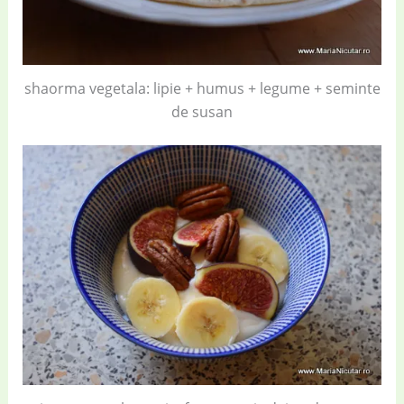
shaorma vegetala: lipie + humus + legume + seminte
de susan