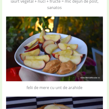
iaurt vegetal + nuci + fructe = mic dejun de post,
sanatos
felii de mere cu unt de arahide