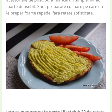
acestor zile de post. Sunt mancaruri simple, nimic
foarte deosebit. Sunt preparate culinare pe care eu
le prepar foarte repede, fara retete sofisticate.
Iata ce mananc eu in postul Pastelui: 22 de retete